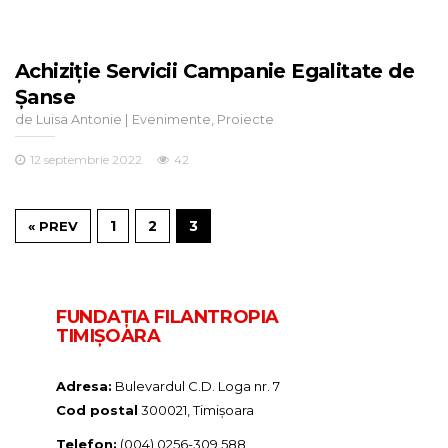
Achiziţie Servicii Campanie Egalitate de
Şanse
de
|
,
Luisa Antonie
Evenimente
Proiecte
12 septembrie 2022
42
1
2
3
« PREV
FUNDAŢIA FILANTROPIA
TIMIȘOARA
Adresa:
Bulevardul C.D. Loga nr. 7
Cod postal
300021, Timișoara
Telefon:
(004) 0256-309.588