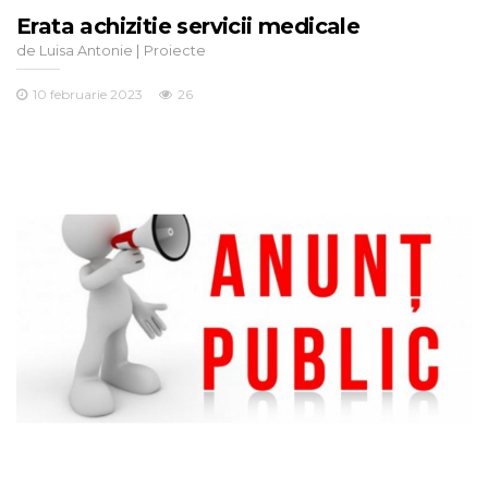
Erata achizitie servicii medicale
de
|
Luisa Antonie
Proiecte
10 februarie 2023
26