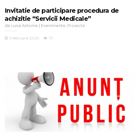
Invitatie de participare procedura de
achizitie “Servicii Medicale”
de
|
,
Luisa Antonie
Evenimente
Proiecte
3 februarie 2023
73