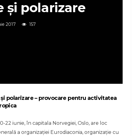
 şi polarizare
nie 2017
157
 și polarizare – provocare pentru activitatea
tropica
0-22 iunie, în capitala Norvegiei, Oslo, are loc
erală a organizației Eurodiaconia, organizație cu