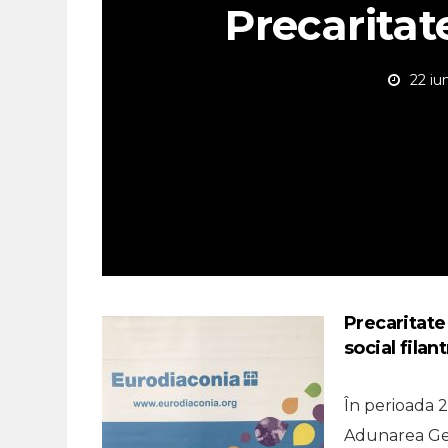
Precaritate
22 iu
Precaritate
social filan
În perioada 2
Adunarea Gen