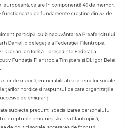
e europeană, ce are în componență 46 de membri,
 funcționează pe fundamente creștine din 32 de
niment participă, cu binecuvântarea Preafericitului
arh Daniel, o delegație a Federației Filantropia,
r. Ciprian Ion Ioniță – președinte Federația
cutiv Fundația Filantropia Timișoara și Dl. Igor Belei
a.
urilor de muncă, vulnerabilitatea sistemelor sociale
e țărilor nordice și răspunsul pe care organizațiile
 succesive de emigranți.
date subiecte precum: specializarea personalului
ntre drepturile omului și slujirea filantropică,
a de politici sociale, accesarea de fonduri