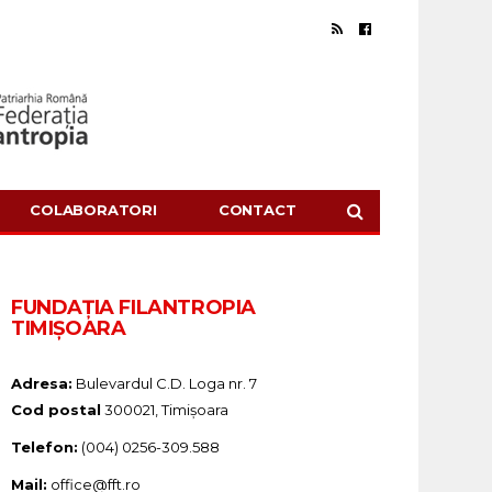
COLABORATORI
CONTACT
FUNDAŢIA FILANTROPIA
TIMIȘOARA
Adresa:
Bulevardul C.D. Loga nr. 7
Cod postal
300021, Timișoara
Telefon:
(004) 0256-309.588
Mail:
office@fft.ro