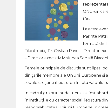
reprezentar
ONG-uri care
țări.
La acest eve
Părinte Patri
formată din P
Filantropia, Pr. Cristian Pavel – Director exe
– Director executiv Misiunea Socială Diaconi
Temele principale de discuție sunt lipsa loc
din țările membre ale Uniunii Europene și al
sociale creștine îl pot oferi în fața valurilor
În cadrul grupurilor de lucru au fost abor
în instituțiile cu caracter social, legătura di
responsabilitatea Uniunii Europene în creare