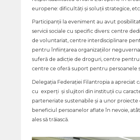
europene: dificultăți și soluții strategice, etc
Participanții la eveniment au avut posibilita
servicii sociale cu specific divers: centre d
de voluntariat, centre interdisciplinare pen
pentru înființarea organizațiilor neguvern
suferă de adicție de droguri, centre pentru
centre ce oferă suport pentru persoanele s
Delegația Federației Filantropia a apreciat c
cu experți și slujitori din instituții cu carac
parteneriate sustenabile și a unor proiecte c
beneficiul persoanelor aflate în nevoie, atâ
ales să trăiască.