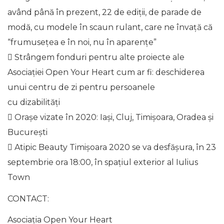
având până în prezent, 22 de ediţii, de parade de
modă, cu modele în scaun rulant, care ne învaţă că
“frumuseţea e în noi, nu în aparenţe”
 Strângem fonduri pentru alte proiecte ale
Asociaţiei Open Your Heart cum ar fi: deschiderea
unui centru de zi pentru persoanele
cu dizabilităţi
 Oraşe vizate în 2020: Iaşi, Cluj, Timişoara, Oradea şi
Bucureşti
 Atipic Beauty Timişoara 2020 se va desfăşura, în 23
septembrie ora 18:00, în spaţiul exterior al Iulius
Town
CONTACT:
Asociaţia Open Your Heart