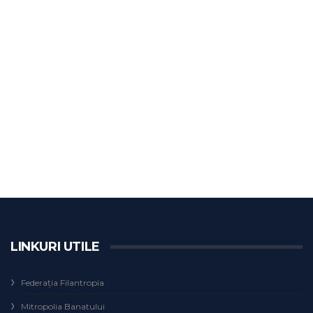
LINKURI UTILE
Federaţia Filantropia
Mitropolia Banatului