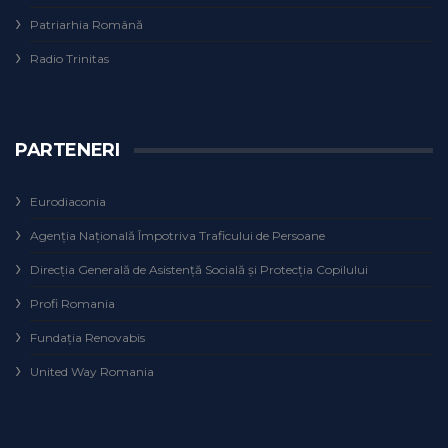
Patriarhia Română
Radio Trinitas
PARTENERI
Eurodiaconia
Agenţia Naţională Împotriva Traficului de Persoane
Direcţia Generală de Asistenţă Socială şi Protecţia Copilului
Profi Romania
Fundaţia Renovabis
United Way Romania