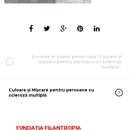
Excursie în cadrul proiectului “Culoare și
mișcare pentru persoane cu scleroză
multiplă”
Culoare şi Mişcare pentru persoane cu
scleroză multiplă
FUNDAŢIA FILANTROPIA