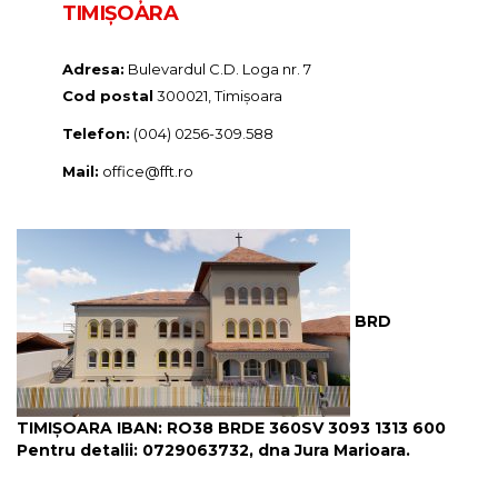
TIMIȘOARA
Adresa:
Bulevardul C.D. Loga nr. 7
Cod postal
300021, Timișoara
Telefon:
(004) 0256-309.588
Mail:
office@fft.ro
BRD
TIMIȘOARA IBAN: RO38 BRDE 360SV 3093 1313 600
Pentru detalii: 0729063732, dna Jura Marioara.