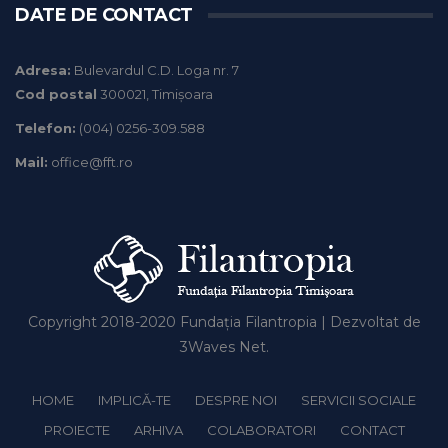
DATE DE CONTACT
Adresa:
Bulevardul C.D. Loga nr. 7
Cod postal
300021, Timișoara
Telefon:
(004) 0256-309.588
Mail:
office@fft.ro
Copyright 2018-2020
Fundația Filantropia
| Dezvoltat de
3Waves Net
.
HOME
IMPLICĂ-TE
DESPRE NOI
SERVICII SOCIALE
PROIECTE
ARHIVA
COLABORATORI
CONTACT