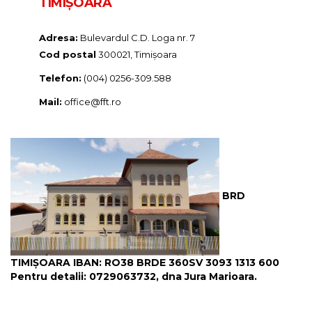
TIMIȘOARA
Adresa:
Bulevardul C.D. Loga nr. 7
Cod postal
300021, Timișoara
Telefon:
(004) 0256-309.588
Mail:
office@fft.ro
BRD
TIMIȘOARA IBAN: RO38 BRDE 360SV 3093 1313 600
Pentru detalii: 0729063732, dna Jura Marioara.