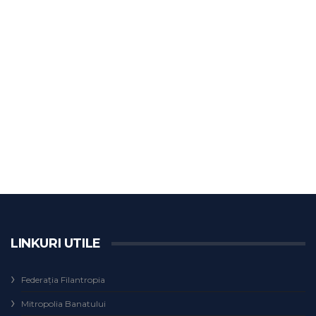
LINKURI UTILE
Federaţia Filantropia
Mitropolia Banatului