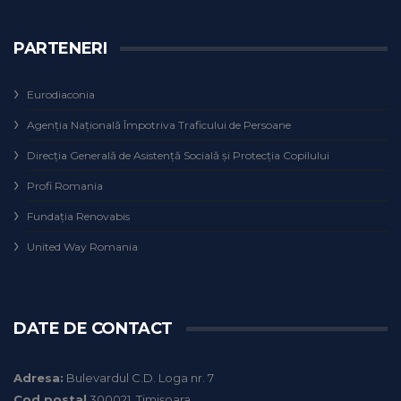
PARTENERI
Eurodiaconia
Agenţia Naţională Împotriva Traficului de Persoane
Direcţia Generală de Asistenţă Socială şi Protecţia Copilului
Profi Romania
Fundaţia Renovabis
United Way Romania
DATE DE CONTACT
Adresa:
Bulevardul C.D. Loga nr. 7
Cod postal
300021, Timișoara