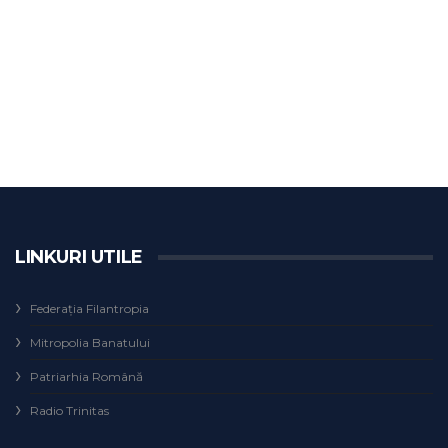
LINKURI UTILE
Federaţia Filantropia
Mitropolia Banatului
Patriarhia Română
Radio Trinitas