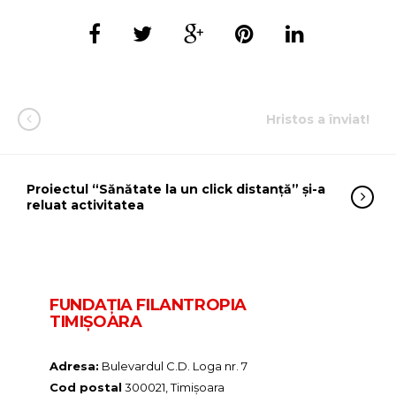
Hristos a înviat!
Proiectul “Sănătate la un click distanță” și-a
reluat activitatea
FUNDAŢIA FILANTROPIA
TIMIȘOARA
Adresa:
Bulevardul C.D. Loga nr. 7
Cod postal
300021, Timișoara