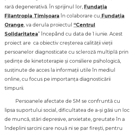
rară degenerativă. În sprijinul lor,
Fundația
Filantropia Timișoara
în colaborare cu
Fundația
Orange
, va derula proiectul
“Centrul
Solidaritatea
” începând cu data de 1 iunie. Acest
proiect are ca obiectiv creșterea calității vieții
persoanelor diagnosticate cu scleroză multiplă prin
ședințe de kinetoterapie și consiliere psihologică,
susținute de acces la informații utile în mediul
online, cu focus pe importanța diagnosticării
timpurii.
Persoanele afectate de SM se confruntă cu
lipsa suportului social, dificultatea de a-și găsi un loc
de muncă, stări depresive, anxietate, greutate în a
îndeplini sarcini care nouă ni se par firești, pentru