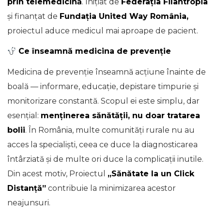
prin telemedicină
. Inițiat de
Federația Filantropia
și finanțat de
Fundația United Way România,
proiectul aduce medicul mai aproape de pacient.
Ce înseamnă medicina de prevenție
Medicina de prevenție înseamnă acțiune înainte de
boală — informare, educație, depistare timpurie și
monitorizare constantă. Scopul ei este simplu, dar
esențial:
menținerea sănătății, nu doar tratarea
bolii
. În România, multe comunități rurale nu au
acces la specialiști, ceea ce duce la diagnosticarea
întârziată și de multe ori duce la complicații inutile.
Din acest motiv, Proiectul
„Sănătate la un Click
Distanță”
contribuie la minimizarea acestor
neajunsuri.