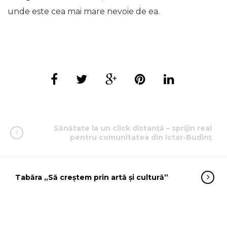
unde este cea mai mare nevoie de ea.
Sănătate la un click distanță – sprijin real
pentru comunitatea din Ictar-Budinț
Tabăra „Să creștem prin artă și cultură”