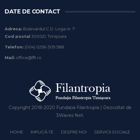
DATE DE CONTACT
Adresa:
Bulevardul C.D. Loga nr. 7
Cod postal
300021, Timișoara
Telefon:
(004) 0256-309.588
Mail:
office@fft.ro
Copyright 2018-2020
Fundația Filantropia
| Dezvoltat de
3Waves Net
.
HOME
IMPLICĂ-TE
DESPRE NOI
SERVICII SOCIALE