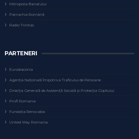
Mitropolia Banatului
Patriarhia Română
Radio Trinitas
PARTENERI
Eurodiaconia
Agenţia Naţională Împotriva Traficului de Persoane
Direcţia Generală de Asistenţă Socială şi Protecţia Copilului
Profi Romania
Fundaţia Renovabis
United Way Romania