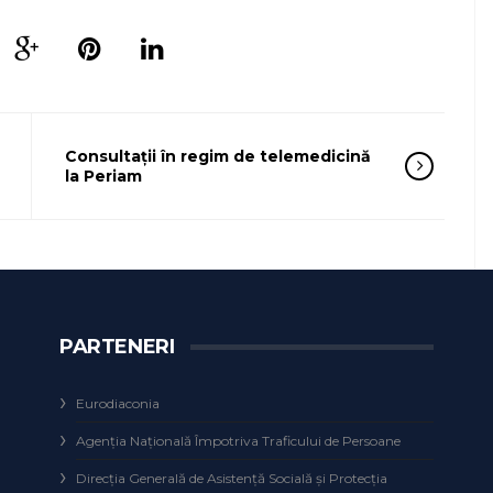
Consultații în regim de telemedicină
la Periam
PARTENERI
Eurodiaconia
Agenţia Naţională Împotriva Traficului de Persoane
Direcţia Generală de Asistenţă Socială şi Protecţia