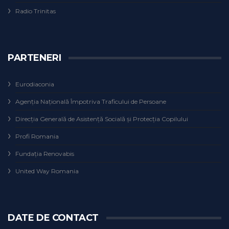
Radio Trinitas
PARTENERI
Eurodiaconia
Agenţia Naţională Împotriva Traficului de Persoane
Direcţia Generală de Asistenţă Socială şi Protecţia Copilului
Profi Romania
Fundaţia Renovabis
United Way Romania
DATE DE CONTACT