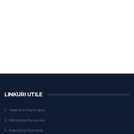
LINKURI UTILE
Federaţia Filantropia
Mitropolia Banatului
Patriarhia Română