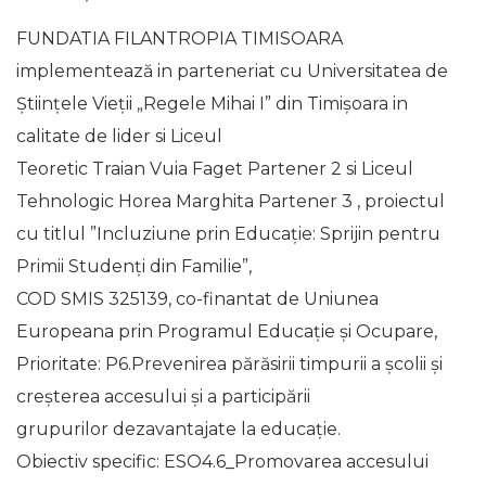
FUNDATIA FILANTROPIA TIMISOARA
implementează in parteneriat cu Universitatea de
Științele Vieții „Regele Mihai I” din Timișoara in
calitate de lider si Liceul
Teoretic Traian Vuia Faget Partener 2 si Liceul
Tehnologic Horea Marghita Partener 3 , proiectul
cu titlul ”Incluziune prin Educație: Sprijin pentru
Primii Studenți din Familie”,
COD SMIS 325139, co-finantat de Uniunea
Europeana prin Programul Educație și Ocupare,
Prioritate: P6.Prevenirea părăsirii timpurii a școlii și
creșterea accesului și a participării
grupurilor dezavantajate la educație.
Obiectiv specific: ESO4.6_Promovarea accesului